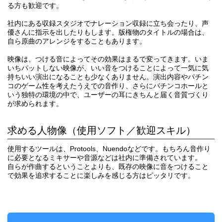
る方も歓迎です。
社内にある収録スタジオでナレーション収録に立ち会ったり、声
優さんに指示を出したりもします。版権物のタイトルの場合は、
自ら原曲のアレンジをすることもあります。
映像は、つける音によってその効果はまるで変ってきます。いま
いちパットしない映像が、いい音をつけることによって一気に気
持ちいい演出になることも少なくありません。演出内容やパチン
コのゲーム性を考えたうえでの音作り、さらにパチンコホールと
いう独特の環境の中で、ユーザーの耳にきちんと届く音質づくり
が求められます。
求める人物像（使用ソフト／歓迎スキル）
使用するツールは、Protools、Nuendoなどです。もちろん音作り
に必要となるミキサーや音源などは社内に準備されています。
自らが作曲するということよりも、既存の映像に音をつけること
で効果を追求することに楽しみを感じる方はピッタリです。