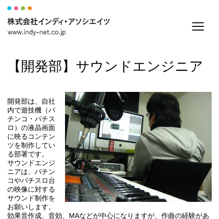
【開発部】サウンドエンジニア
開発部は、自社
内で遊技機（パ
チンコ・パチス
ロ）の液晶画面
に映るコンテン
ツを制作してい
る部署です。
サウンドエンジ
ニアは、パチン
コやパチスロ台
の映像に対する
サウンド制作を
お願いします。
効果音作成、音効、MAなどが中心になりますが、作曲の経験があ